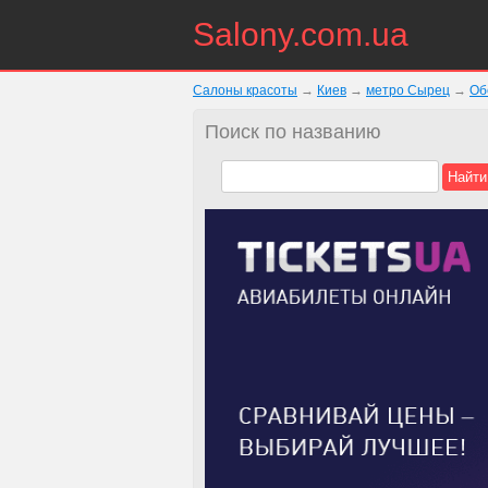
Salony.com.ua
Салоны красоты
→
Киев
→
метро Сырец
→
Об
Поиск по названию