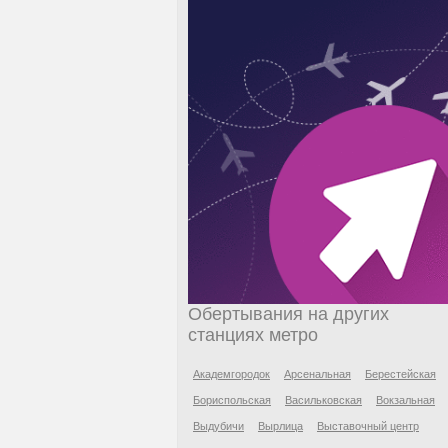
Обертывания на других
станциях метро
Академгородок
Арсенальная
Берестейская
Бориспольская
Васильковская
Вокзальная
Выдубичи
Вырлица
Выставочный центр