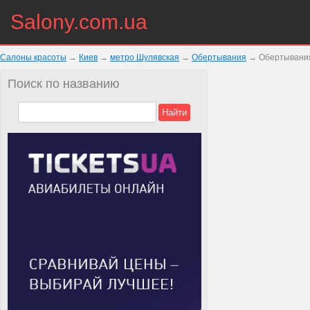
Salony.com.ua
Салоны красоты
→
Киев
→
метро Шулявская
→
Обертывания
→
Обертывания
Поиск по названию