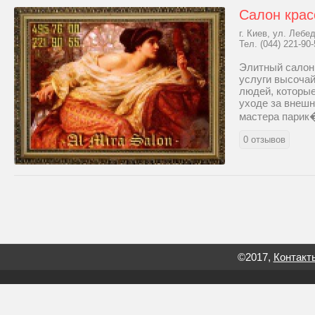
Салон кра
г. Киев, ул. Лебе
Тел. (044) 221-90-
Элитный салон
услуги высочай
людей, которые
уходе за внеш
мастера парик�
0 отзывов
©2017,
Контакт