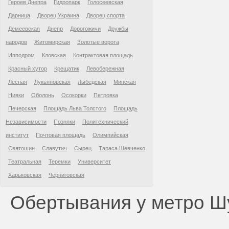
Героев Днепра
Гидропарк
Голосеевская
Дарница
Дворец Украина
Дворец спорта
Демеевская
Днепр
Дорогожичи
Дружбы
народов
Житомирская
Золотые ворота
Ипподром
Кловская
Контрактовая площадь
Красный хутор
Крещатик
Левобережная
Лесная
Лукьяновская
Лыбедская
Минская
Нивки
Оболонь
Осокорки
Петровка
Печерская
Площадь Льва Толстого
Площадь
Независимости
Позняки
Политехнический
институт
Почтовая площадь
Олимпийская
Святошин
Славутич
Сырец
Тараса Шевченко
Театральная
Теремки
Университет
Харьковская
Черниговская
Обертывания у метро Ш