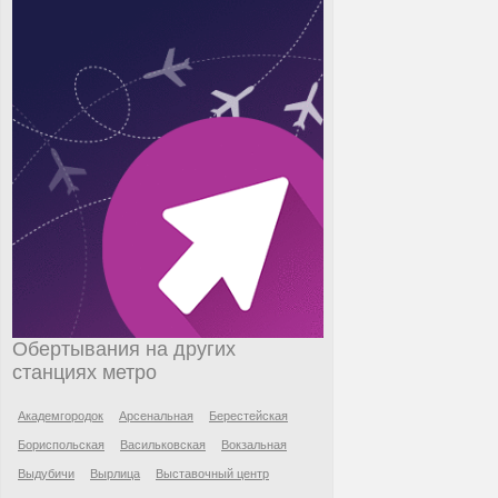
Обертывания на других
станциях метро
Академгородок
Арсенальная
Берестейская
Бориспольская
Васильковская
Вокзальная
Выдубичи
Вырлица
Выставочный центр