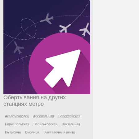
Обертывания на других
станциях метро
Академгородок
Арсенальная
Берестейская
Бориспольская
Васильковская
Вокзальная
Выдубичи
Вырлица
Выставочный центр