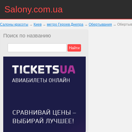
Salony.com.ua
Салоны красоты
→
Киев
→
метро Героев Днепра
→
Обертывания
→
Обертыв
Поиск по названию