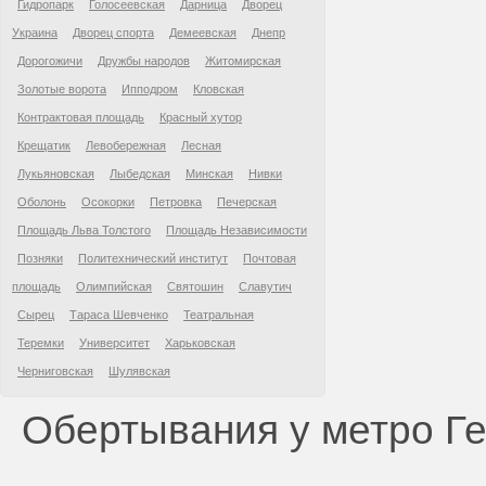
Гидропарк
Голосеевская
Дарница
Дворец
Украина
Дворец спорта
Демеевская
Днепр
Дорогожичи
Дружбы народов
Житомирская
Золотые ворота
Ипподром
Кловская
Контрактовая площадь
Красный хутор
Крещатик
Левобережная
Лесная
Лукьяновская
Лыбедская
Минская
Нивки
Оболонь
Осокорки
Петровка
Печерская
Площадь Льва Толстого
Площадь Независимости
Позняки
Политехнический институт
Почтовая
площадь
Олимпийская
Святошин
Славутич
Сырец
Тараса Шевченко
Театральная
Теремки
Университет
Харьковская
Черниговская
Шулявская
Обертывания у метро Г